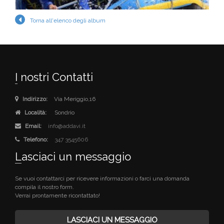
Torna all'elenco degli album
I nostri Contatti
Indirizzo:
Via Meriggio,16
Località:
Sondrio
Email:
info@addavi.it
Telefono:
347 3545606
Lasciaci un messaggio
Se vuoi contattarci per ricevere informazioni o farci una domanda
compila il nostro form.
Verrai prontamente ricontattato!
LASCIACI UN MESSAGGIO